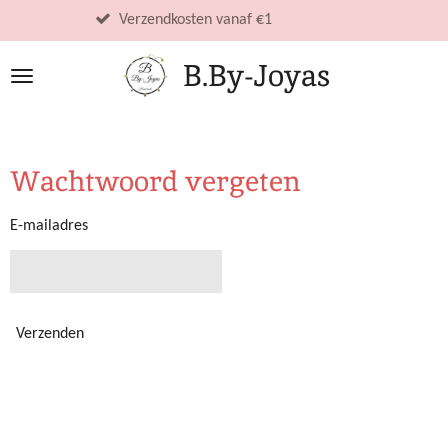
Ga
Verzendkosten vanaf €1
direct
B.By-Joyas
naar
de
hoofdinhoud
Wachtwoord vergeten
E-mailadres
Verzenden