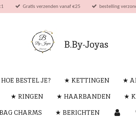
€1
Gratis verzenden vanaf €25
bestelling verzo
B.By-Joyas
 HOE BESTEL JE?
★ KETTINGEN
★ 
★ RINGEN
★ HAARBANDEN
★ K
 BAG CHARMS
★ BERICHTEN