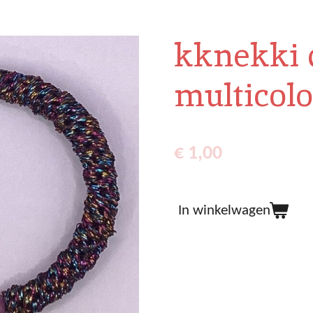
kknekki 
multicol
€ 1,00
In winkelwagen