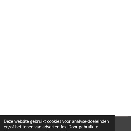
Deze website gebruikt cookies voor analyse-doeleinden
© 2022 - 2026 B.By-Joyas
en/of het tonen van advertenties. Door gebruik te