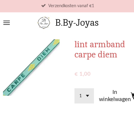
Ga
Verzendkosten vanaf €1
direct
B.By-Joyas
naar
de
hoofdinhoud
lint armband
carpe diem
€ 1,00
In
winkelwagen