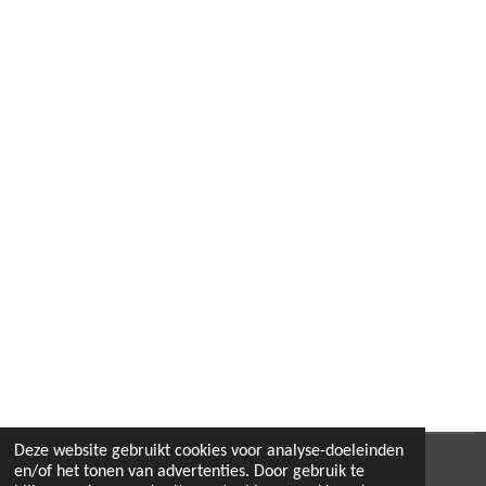
Deze website gebruikt cookies voor analyse-doeleinden
© 2022 - 2026 B.By-Joyas
en/of het tonen van advertenties. Door gebruik te