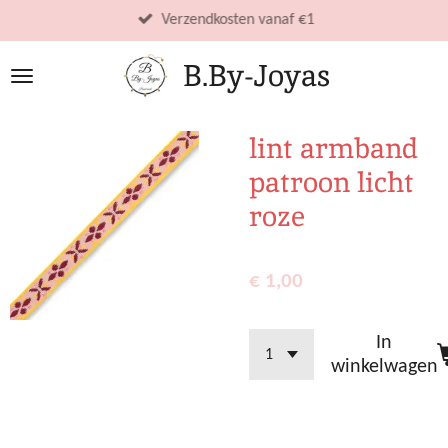
Ga
Verzendkosten vanaf €1
direct
B.By-Joyas
naar
de
hoofdinhoud
lint armband
patroon licht
roze
€ 1,00
In
winkelwagen