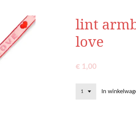
lint arm
love
€ 1,00
In winkelwag