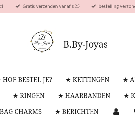
€1
Gratis verzenden vanaf €25
bestelling verzo
B.By-Joyas
 HOE BESTEL JE?
★ KETTINGEN
★ 
★ RINGEN
★ HAARBANDEN
★ 
 BAG CHARMS
★ BERICHTEN