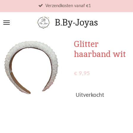
Ga
Verzendkosten vanaf €1
direct
B.By-Joyas
naar
de
hoofdinhoud
Glitter
haarband wit
€ 9,95
Uitverkocht