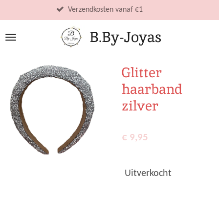
Ga
Verzendkosten vanaf €1
direct
B.By-Joyas
naar
de
hoofdinhoud
Glitter
haarband
zilver
€ 9,95
Uitverkocht