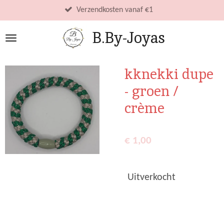
Ga
Verzendkosten vanaf €1
direct
B.By-Joyas
naar
de
hoofdinhoud
kknekki dupe
- groen /
crème
€ 1,00
Uitverkocht