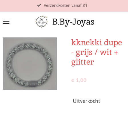
Ga
Verzendkosten vanaf €1
direct
B.By-Joyas
naar
de
hoofdinhoud
kknekki dupe
- grijs / wit +
glitter
€ 1,00
Uitverkocht