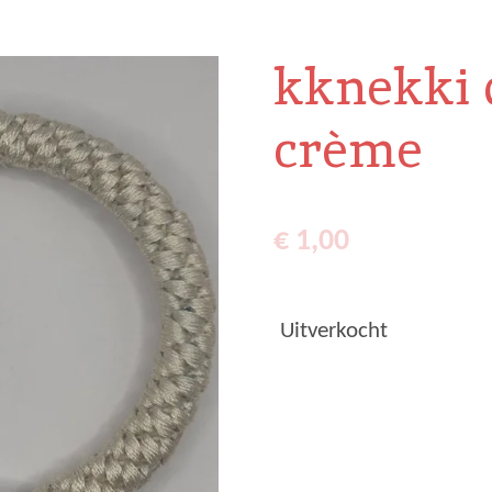
kknekki 
crème
€ 1,00
Uitverkocht