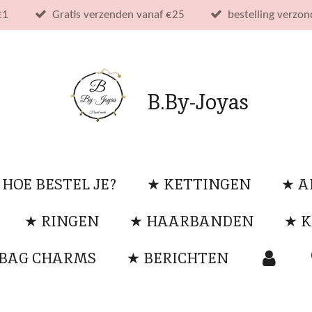
€1
Gratis verzenden vanaf €25
bestelling verzo
B.By-Joyas
 HOE BESTEL JE?
★ KETTINGEN
★ 
★ RINGEN
★ HAARBANDEN
★ K
 BAG CHARMS
★ BERICHTEN