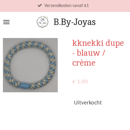
Ga
Verzendkosten vanaf €1
direct
B.By-Joyas
naar
de
hoofdinhoud
kknekki dupe
- blauw /
crème
€ 1,00
Uitverkocht