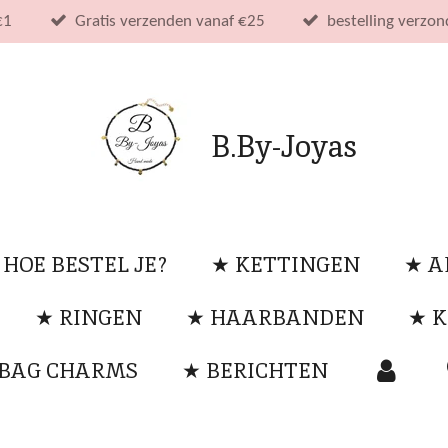
€1
Gratis verzenden vanaf €25
bestelling verzo
B.By-Joyas
 HOE BESTEL JE?
★ KETTINGEN
★ 
★ RINGEN
★ HAARBANDEN
★ K
 BAG CHARMS
★ BERICHTEN