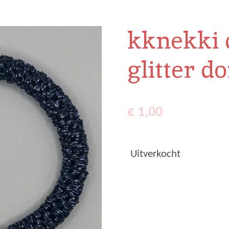
kknekki 
glitter d
€ 1,00
Uitverkocht