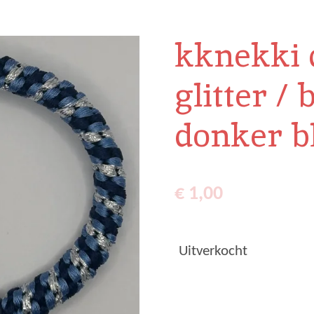
kknekki d
glitter / 
donker b
€ 1,00
Uitverkocht