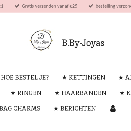
€1
Gratis verzenden vanaf €25
bestelling verzo
B.By-Joyas
 HOE BESTEL JE?
★ KETTINGEN
★ 
★ RINGEN
★ HAARBANDEN
★ K
 BAG CHARMS
★ BERICHTEN