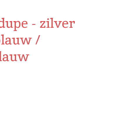
upe - zilver
blauw /
lauw