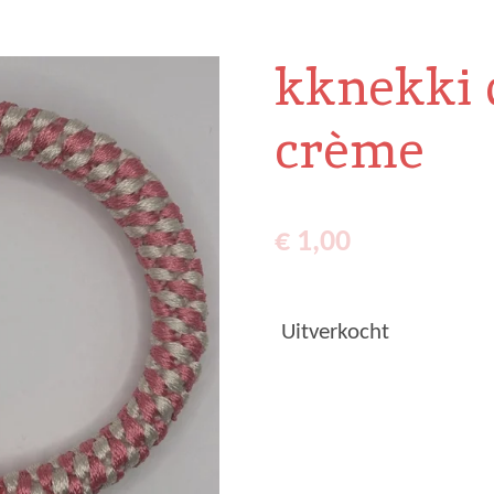
kknekki d
crème
€ 1,00
Uitverkocht