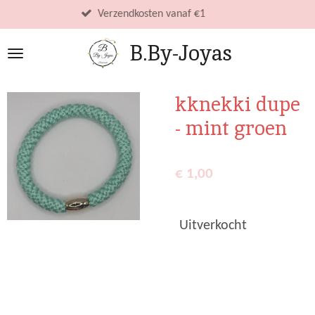
Ga
Verzendkosten vanaf €1
direct
B.By-Joyas
naar
de
hoofdinhoud
kknekki dupe
- mint groen
€ 1,00
Uitverkocht