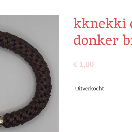
kknekki 
donker b
€ 1,00
Uitverkocht