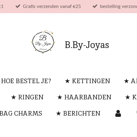
€1
Gratis verzenden vanaf €25
bestelling verzo
B.By-Joyas
 HOE BESTEL JE?
★ KETTINGEN
★ 
★ RINGEN
★ HAARBANDEN
★ K
 BAG CHARMS
★ BERICHTEN