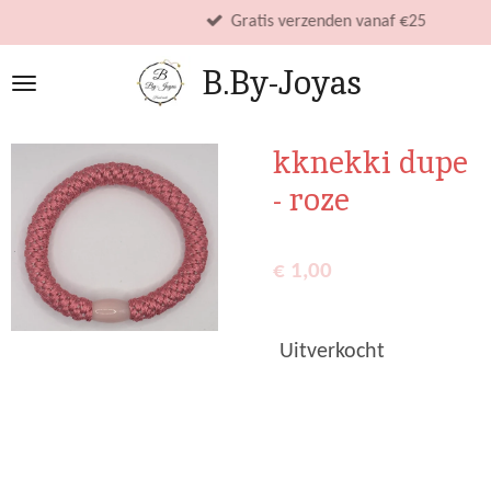
Ga
Gratis verzenden vanaf €25
direct
B.By-Joyas
naar
de
hoofdinhoud
kknekki dupe
- roze
€ 1,00
Uitverkocht