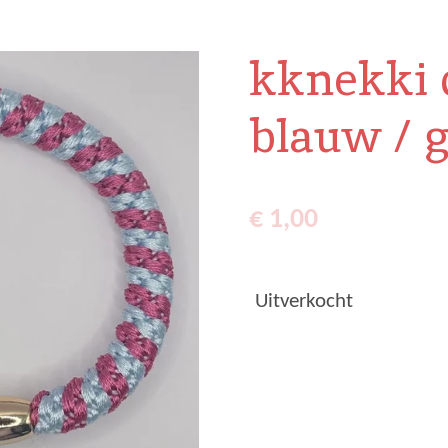
kknekki d
blauw / 
€ 1,00
Uitverkocht