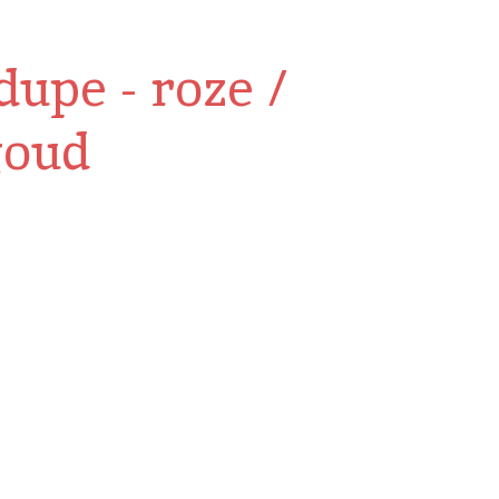
upe - roze /
goud