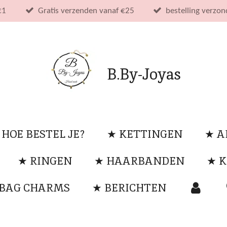
€1
Gratis verzenden vanaf €25
bestelling verzo
B.By-Joyas
 HOE BESTEL JE?
★ KETTINGEN
★ 
★ RINGEN
★ HAARBANDEN
★ K
 BAG CHARMS
★ BERICHTEN