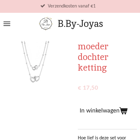
Ga
Verzendkosten vanaf €1
direct
B.By-Joyas
naar
de
hoofdinhoud
moeder
dochter
ketting
€ 17,50
In winkelwagen
Hoe lief is deze set voor