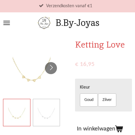
Ga
Verzendkosten vanaf €1
direct
B.By-Joyas
naar
de
hoofdinhoud
Ketting Love
€ 16,95
Kleur
Goud
Zilver
In winkelwagen