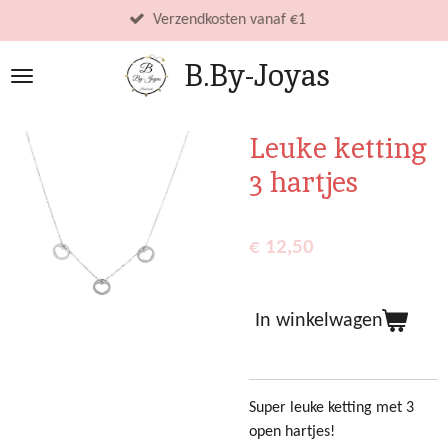
Ga
Verzendkosten vanaf €1
direct
B.By-Joyas
naar
de
hoofdinhoud
Leuke ketting
3 hartjes
€ 12,50
In winkelwagen
Super leuke ketting met 3
open hartjes!