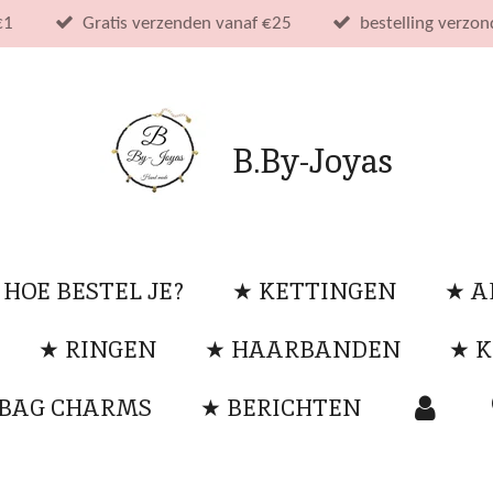
€1
Gratis verzenden vanaf €25
bestelling verzo
B.By-Joyas
 HOE BESTEL JE?
★ KETTINGEN
★ 
★ RINGEN
★ HAARBANDEN
★ K
 BAG CHARMS
★ BERICHTEN