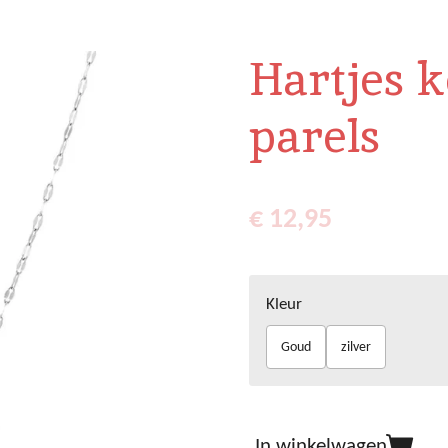
Hartjes k
parels
€ 12,95
Kleur
Goud
zilver
In winkelwagen