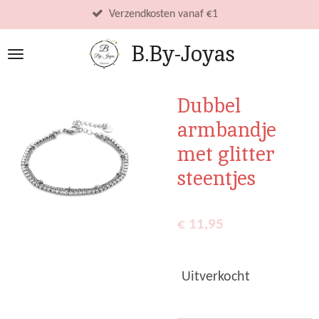
Ga
Verzendkosten vanaf €1
direct
B.By-Joyas
naar
de
hoofdinhoud
Dubbel
armbandje
met glitter
steentjes
€ 11,95
Uitverkocht