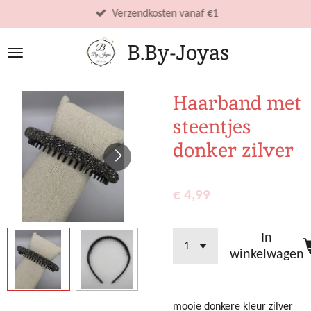
Ga
Verzendkosten vanaf €1
direct
B.By-Joyas
naar
de
hoofdinhoud
Haarband met
steentjes
donker zilver
€ 4,99
In
winkelwagen
mooie donkere kleur zilver