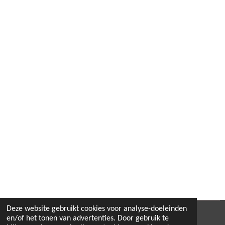
Deze website gebruikt cookies voor analyse-doeleinden
© 2022 - 2026 B.By-Joyas
en/of het tonen van advertenties. Door gebruik te