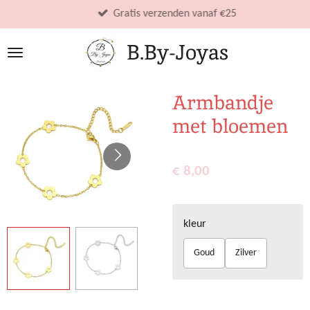
Ga
Gratis verzenden vanaf €25
direct
B.By-Joyas
naar
de
hoofdinhoud
Armbandje
met bloemen
€ 8,00
kleur
Goud
Zilver