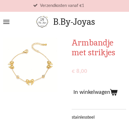
Ga
Verzendkosten vanaf €1
direct
B.By-Joyas
naar
de
hoofdinhoud
Armbandje
met strikjes
€ 8,00
In winkelwagen
stainlessteel