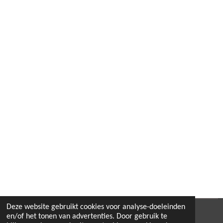
Deze website gebruikt cookies voor analyse-doeleinden
© 2022 - 2026 B.By-Joyas
en/of het tonen van advertenties. Door gebruik te