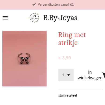
Ga
Verzendkosten vanaf €1
direct
B.By-Joyas
naar
de
hoofdinhoud
Ring met
strikje
€ 3,50
In
winkelwagen
stainlessteel