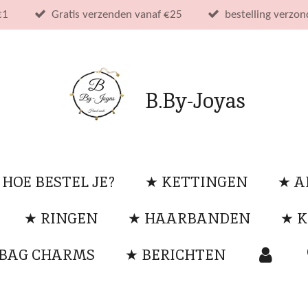
€1
Gratis verzenden vanaf €25
bestelling verzo
B.By-Joyas
 HOE BESTEL JE?
★ KETTINGEN
★ 
★ RINGEN
★ HAARBANDEN
★ K
 BAG CHARMS
★ BERICHTEN