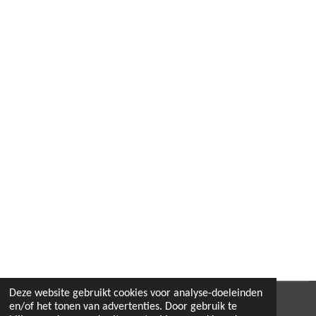
Deze website gebruikt cookies voor analyse-doeleinden
© 2022 - 2026 B.By-Joyas
en/of het tonen van advertenties. Door gebruik te