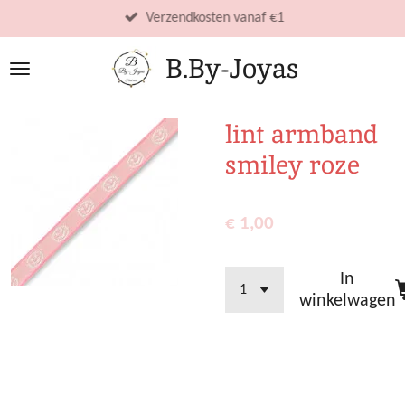
Ga
Verzendkosten vanaf €1
direct
B.By-Joyas
naar
de
hoofdinhoud
lint armband
smiley roze
€ 1,00
In
winkelwagen