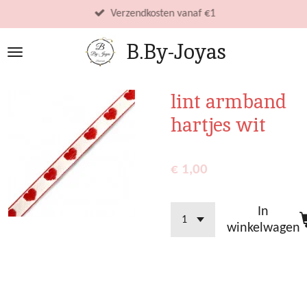
Ga
Verzendkosten vanaf €1
direct
B.By-Joyas
naar
de
hoofdinhoud
lint armband
hartjes wit
€ 1,00
In
winkelwagen