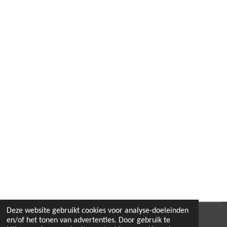
Deze website gebruikt cookies voor analyse-doeleinden
© 2022 - 2026 B.By-Joyas
en/of het tonen van advertenties. Door gebruik te