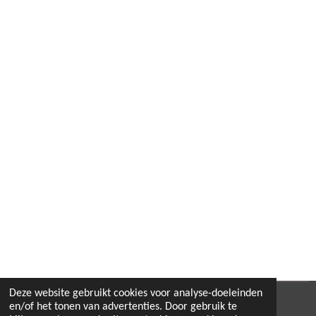
Deze website gebruikt cookies voor analyse-doeleinden
© 2022 - 2026 B.By-Joyas
en/of het tonen van advertenties. Door gebruik te