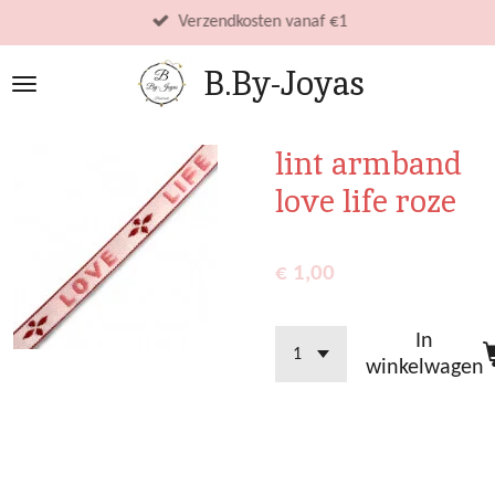
Ga
Verzendkosten vanaf €1
direct
B.By-Joyas
naar
de
hoofdinhoud
lint armband
love life roze
€ 1,00
In
winkelwagen